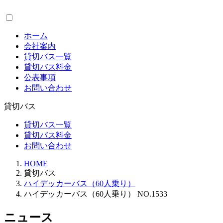
コ
ナ
ン
ビ
テ
ゲ
ホーム
ン
ー
会社案内
ツ
シ
貸切バス一覧
へ
ョ
貸切バス料金
ス
ン
公表事項
キ
に
お問い合わせ
ッ
移
プ
動
貸切バス
貸切バス一覧
貸切バス料金
お問い合わせ
HOME
貸切バス
ハイデッカーバス（60人乗り）
ハイデッカーバス（60人乗り） NO.1533
ニュース