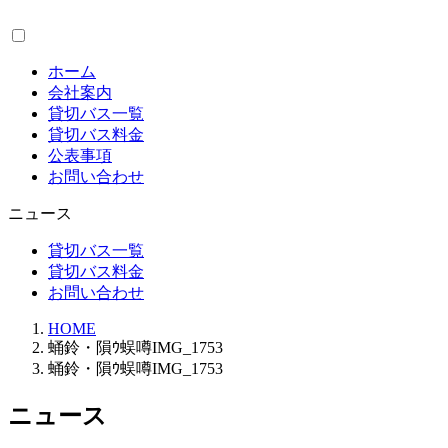
コ
ナ
ン
ビ
テ
ゲ
ホーム
ン
ー
会社案内
ツ
シ
貸切バス一覧
へ
ョ
貸切バス料金
ス
ン
公表事項
キ
に
お問い合わせ
ッ
移
プ
動
ニュース
貸切バス一覧
貸切バス料金
お問い合わせ
HOME
蛹鈴・隕ｳ蜈噂IMG_1753
蛹鈴・隕ｳ蜈噂IMG_1753
ニュース