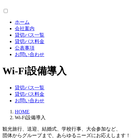
コ
ナ
ン
ビ
テ
ゲ
ホーム
ン
ー
会社案内
ツ
シ
貸切バス一覧
へ
ョ
貸切バス料金
ス
ン
公表事項
キ
に
お問い合わせ
ッ
移
プ
動
Wi-Fi設備導入
貸切バス一覧
貸切バス料金
お問い合わせ
HOME
Wi-Fi設備導入
観光旅行、送迎、結婚式、学校行事、大会参加など、
団体からグループまで、あらゆるニーズにお応えします！